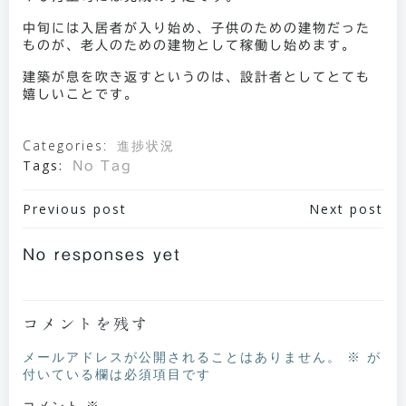
中旬には入居者が入り始め、子供のための建物だった
ものが、老人のための建物として稼働し始めます。
建築が息を吹き返すというのは、設計者としてとても
嬉しいことです。
Categories:
進捗状況
Tags:
No Tag
投
Previous post
投
Next post
稿
稿
No responses yet
ナ
ナ
ビ
ビ
ゲ
コメントを残す
ゲ
ー
ー
メールアドレスが公開されることはありません。
※
が
付いている欄は必須項目です
シ
シ
コメント
※