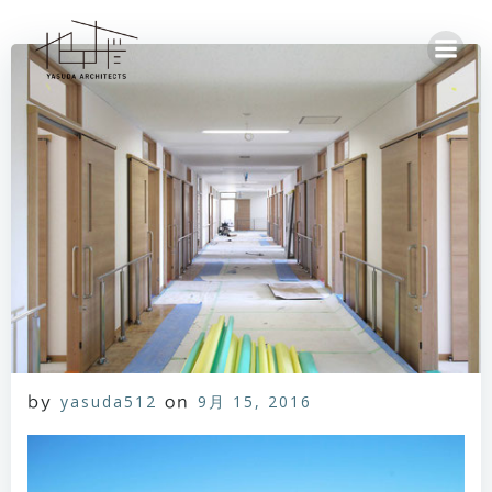
コ
ン
テ
ン
ツ
へ
ス
キ
ッ
プ
yasuda512
9月 15, 2016
by
on