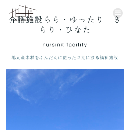
コ
ン
テ
介護施設らら・ゆったり き
ン
ツ
らり・ひなた
へ
ス
nursing facility
キ
ッ
地元産木材をふんだんに使った２期に渡る福祉施設
プ