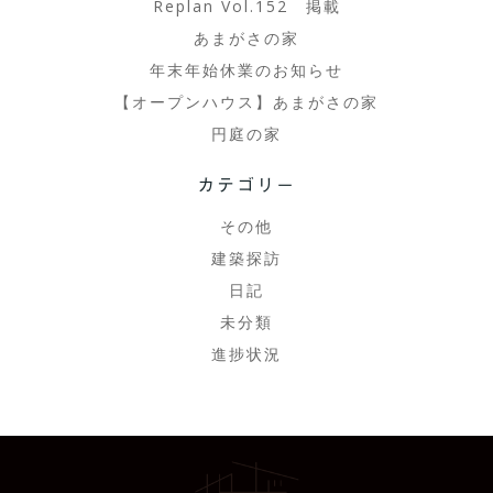
ン
ン
Replan Vol.152 掲載
あまがさの家
年末年始休業のお知らせ
【オープンハウス】あまがさの家
円庭の家
カテゴリー
その他
建築探訪
日記
未分類
進捗状況