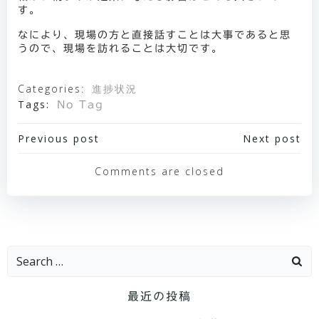
す。
なにより、現場の方と直接話すことは大事であると思
うので、現場を訪れることは大切です。
Categories:
進捗状況
Tags:
No Tag
投
Previous post
投
Next post
稿
稿
Comments are closed
ナ
ナ
ビ
ビ
ゲ
ゲ
Search
ー
ー
for:
シ
シ
最近の投稿
ョ
ョ