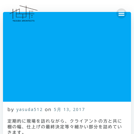
コ
ン
テ
ン
ツ
へ
ス
キ
ッ
プ
yasuda512
5月 13, 2017
by
on
定期的に現場を訪れながら、クライアントの方と共に
棚の幅、仕上げの最終決定等々細かい部分を詰めてい
きます。